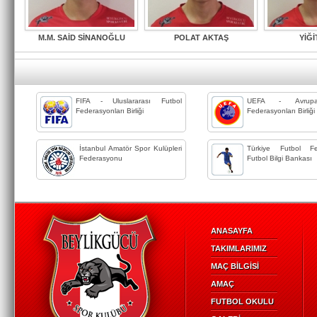
M.M. SAİD SİNANOĞLU
POLAT AKTAŞ
YİĞİ
FIFA - Uluslararası Futbol
UEFA - Avrupa
Federasyonları Birliği
Federasyonları Birliği
İstanbul Amatör Spor Kulüpleri
Türkiye Futbol Fe
Federasyonu
Futbol Bilgi Bankası
ANASAYFA
TAKIMLARIMIZ
MAÇ BİLGİSİ
AMAÇ
FUTBOL OKULU