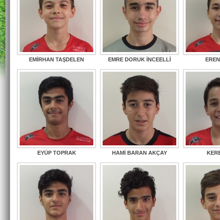
EMİRHAN TAŞDELEN
EMRE DORUK İNCEELLİ
EREN
EYÜP TOPRAK
HAMİ BARAN AKÇAY
KER